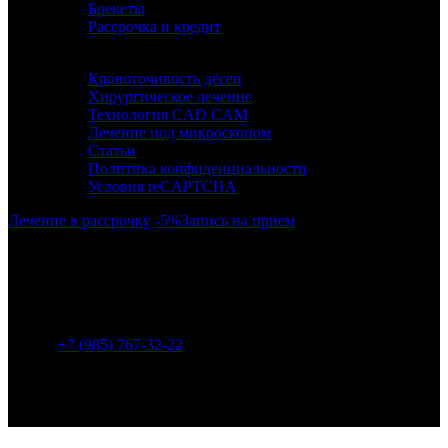
Брекеты
Рассрочка и кредит
ИНФОРМАЦИЯ
Кровоточивость дёсен
Хирургическое лечение
Технология CAD CAM
Лечение под микроскопом
Статьи
Политика конфиденциальности
Условия reCAPTCHA
Лечение в рассрочку
-5%
Запись на прием
г. Москва, район Бескудниково, ул. Дубнинская 43.
Метро: Селигерская (940 м), Верхние Лихоборы (1450
м), Яхромская (1680 м).
+7 (985) 767-32-22
info@nk-dent.com