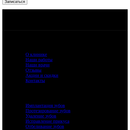
Работаем ежедневно, с 10:00 до 21:00
Квалифицированный персонал
Беспроцентная рассрочка или кредит
Лучшее оборудование и материалы
О КЛИНИКЕ
О клинике
Наши работы
Наши врачи
Отзывы
Акции и скидки
Контакты
УСЛУГИ
Имплантация зубов
Протезирование зубов
Удаление зубов
Исправление прикуса
Отбеливание зубов