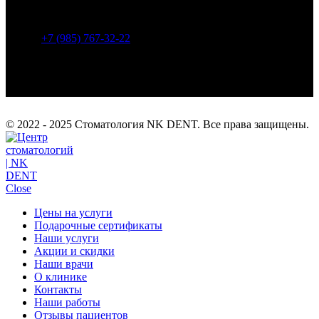
Метро: Селигерская (940 м), Верхние Лихоборы (1450
м), Яхромская (1680 м).
+7 (985) 767-32-22
info@nk-dent.com
© 2022 - 2025 Стоматология NK DENT. Все права защищены.
Close
Цены на услуги
Подарочные сертификаты
Наши услуги
Акции и скидки
Наши врачи
О клинике
Контакты
Наши работы
Отзывы пациентов