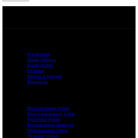
Работаем ежедневно, с 10:00 до 21:00
Квалифицированный персонал
Беспроцентная рассрочка или кредит
Лучшее оборудование и материалы
О КЛИНИКЕ
О клинике
Наши работы
Наши врачи
Отзывы
Акции и скидки
Контакты
УСЛУГИ
Имплантация зубов
Протезирование зубов
Удаление зубов
Исправление прикуса
Отбеливание зубов
Лечение зубов