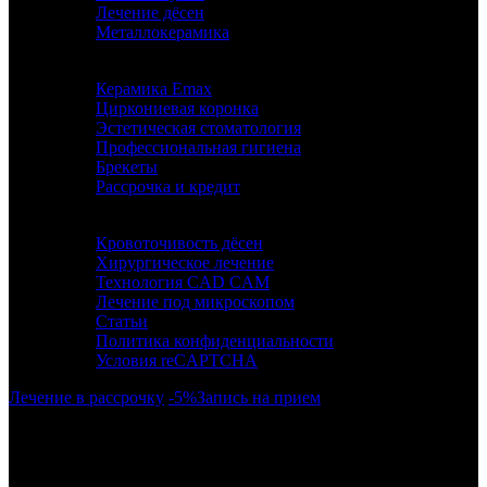
Лечение дёсен
Металлокерамика
Керамика Emax
Циркониевая коронка
Эстетическая стоматология
Профессиональная гигиена
Брекеты
Рассрочка и кредит
ИНФОРМАЦИЯ
Кровоточивость дёсен
Хирургическое лечение
Технология CAD CAM
Лечение под микроскопом
Статьи
Политика конфиденциальности
Условия reCAPTCHA
Лечение в рассрочку
-5%
Запись на прием
г. Москва, район Бескудниково, ул. Дубнинская 43.
Метро: Селигерская (940 м), Верхние Лихоборы (1450