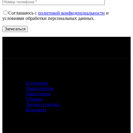
Соглашаюсь с
политикой конфиденциальности
и
условиями обработки персональных данных.
Работаем ежедневно, с 10:00 до 21:00
Квалифицированный персонал
Беспроцентная рассрочка или кредит
Лучшее оборудование и материалы
О КЛИНИКЕ
О клинике
Наши работы
Наши врачи
Отзывы
Акции и скидки
Контакты
УСЛУГИ