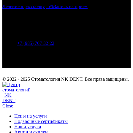
Лечение в рассрочку
-5%
Запись на прием
г. Москва, район Бескудниково, ул. Дубнинская 43.
Метро: Селигерская (940 м), Верхние Лихоборы (1450
м), Яхромская (1680 м).
+7 (985) 767-32-22
info@nk-dent.com
© 2022 - 2025 Стоматология NK DENT. Все права защищены.
Close
Цены на услуги
Подарочные сертификаты
Наши услуги
Акции и скидки