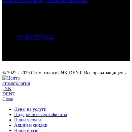
Лечение в рассрочку
-5%
Запись на прием
г. Москва, район Бескудниково, ул. Дубнинская 43.
Метро: Селигерская (940 м), Верхние Лихоборы (1450
м), Яхромская (1680 м).
+7 (985) 767-32-22
info@nk-dent.com
© 2022 - 2025 Стоматология NK DENT. Все права защищены.
Close
Цены на услуги
Подарочные сертификаты
Наши услуги
Акции и скидки
Наши врачи