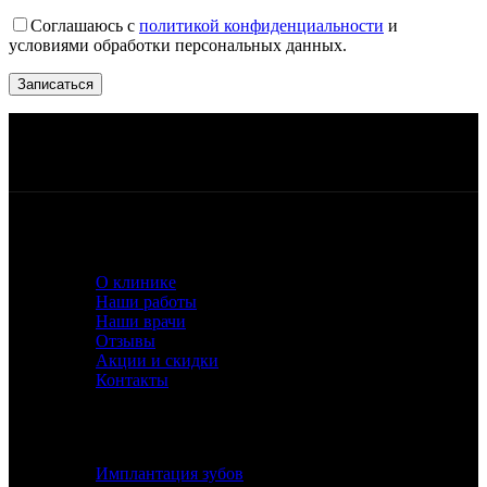
Соглашаюсь с
политикой конфиденциальности
и
условиями обработки персональных данных.
Работаем ежедневно, с 10:00 до 21:00
Квалифицированный персонал
Беспроцентная рассрочка или кредит
Лучшее оборудование и материалы
О КЛИНИКЕ
О клинике
Наши работы
Наши врачи
Отзывы
Акции и скидки
Контакты
УСЛУГИ
Имплантация зубов