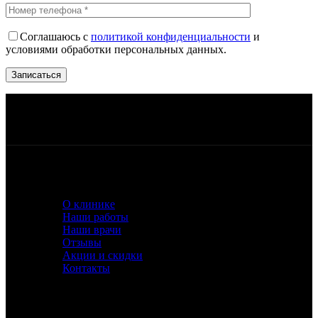
Соглашаюсь с
политикой конфиденциальности
и
условиями обработки персональных данных.
Работаем ежедневно, с 10:00 до 21:00
Квалифицированный персонал
Беспроцентная рассрочка или кредит
Лучшее оборудование и материалы
О КЛИНИКЕ
О клинике
Наши работы
Наши врачи
Отзывы
Акции и скидки
Контакты
УСЛУГИ