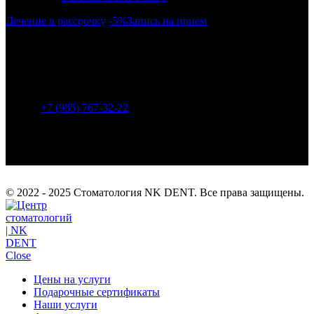
Лечение в рассрочку
-5%
Запись на прием
г. Москва, район Бескудниково, ул. Дубнинская 43.
Метро: Селигерская (940 м), Верхние Лихоборы (1450
м), Яхромская (1680 м).
+7 (985) 767-32-22
info@nk-dent.com
© 2022 - 2025 Стоматология NK DENT. Все права защищены.
Close
Цены на услуги
Подарочные сертификаты
Наши услуги