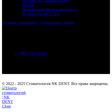
Лечение под микроскопом
Статьи
Политика конфиденциальности
Условия reCAPTCHA
Лечение в рассрочку
-5%
Запись на прием
г. Москва, район Бескудниково, ул. Дубнинская 43.
Метро: Селигерская (940 м), Верхние Лихоборы (1450
м), Яхромская (1680 м).
+7 (985) 767-32-22
info@nk-dent.com
© 2022 - 2025 Стоматология NK DENT. Все права защищены.
Close