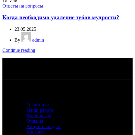
16
Май
Ответы на вопросы
Когда необходимо удаление зубов мудрости?
23.05.2025
By
admin
Continue reading
Работаем ежедневно, с 10:00 до 21:00
Квалифицированный персонал
Беспроцентная рассрочка или кредит
Лучшее оборудование и материалы
О КЛИНИКЕ
О клинике
Наши работы
Наши врачи
Отзывы
Акции и скидки
Контакты